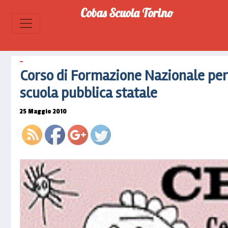
di-
Cobas Scuola Torino
formazione-
nazionale-
per-il-
personale-
della-
Corso di Formazione Nazionale per 
scuola-
scuola pubblica statale
pubblica-
statale">
25 Maggio 2010