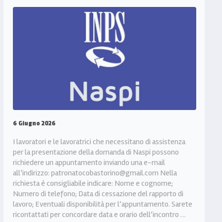
6 Giugno 2026
I lavoratori e le lavoratrici che necessitano di assistenza
per la presentazione della domanda di Naspi possono
richiedere un appuntamento inviando una e-mail
all’indirizzo: patronatocobastorino@gmail.com Nella
richiesta è consigliabile indicare: Nome e cognome;
Numero di telefono; Data di cessazione del rapporto di
lavoro; Eventuali disponibilità per l’appuntamento. Sarete
ricontattati per concordare data e orario dell’incontro …