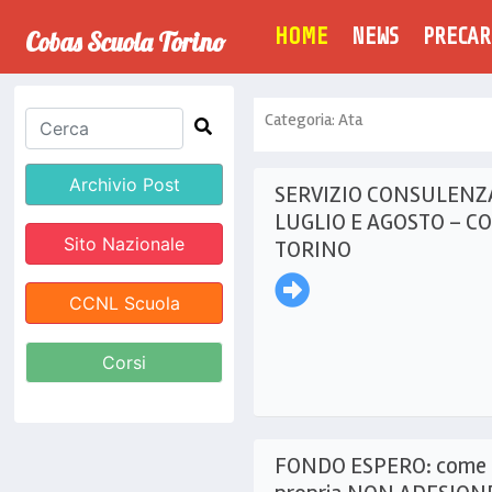
(CURRENT)
HOME
NEWS
PRECAR
Cobas Scuola Torino
Categoria: Ata
Archivio Post
SERVIZIO CONSULENZA
LUGLIO E AGOSTO – C
Sito Nazionale
TORINO
CCNL Scuola
Corsi
FONDO ESPERO: come c