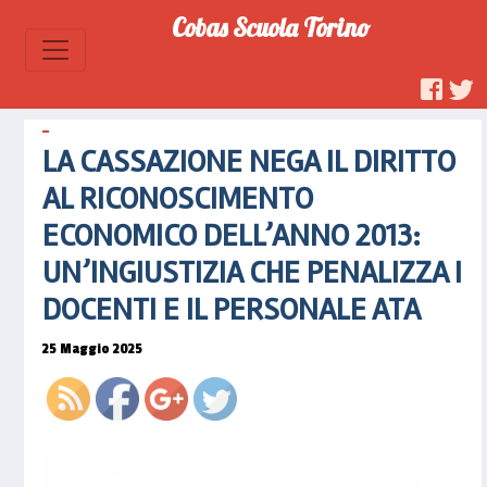
cassazione-
Cobas Scuola Torino
nega-il-
diritto-al-
riconoscimento-
economico-
dellanno-
LA CASSAZIONE NEGA IL DIRITTO
2013-
uningiustizia-
AL RICONOSCIMENTO
che-
ECONOMICO DELL’ANNO 2013:
penalizza-
i-docenti-
UN’INGIUSTIZIA CHE PENALIZZA I
e-il-
DOCENTI E IL PERSONALE ATA
personale-
ata">
25 Maggio 2025