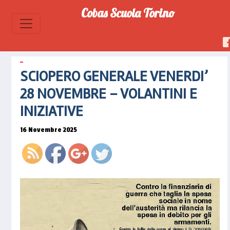
Cobas Scuola Torino
https://www.cobascuolatorino.it/2025/11/sc
generale-
venerdi-
SCIOPERO GENERALE VENERDI’
28-
novembre-
28 NOVEMBRE – VOLANTINI E
volantini-
INIZIATIVE
e-
iniziative">
16 Novembre 2025