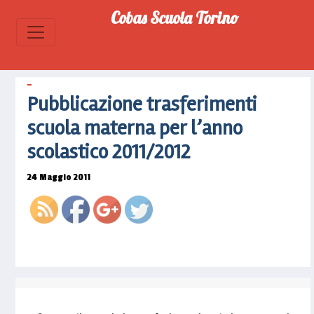
Cobas Scuola Torino
https://www.cobascuolatorino.it/2011/05/pu
trasferimenti-
scuola-
materna-
Pubblicazione trasferimenti
per-
lanno-
scuola materna per l’anno
scolastico-
scolastico 2011/2012
20112012-
2">
24 Maggio 2011