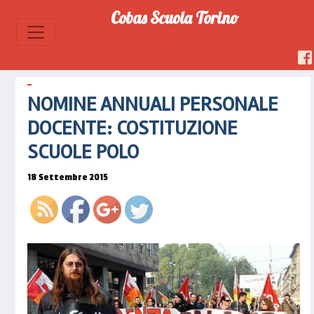
Cobas Scuola Torino
https://www.cobascuolatorino.it/2015/09/n
annuali-
NOMINE ANNUALI PERSONALE
personale-
docente-
DOCENTE: COSTITUZIONE
costituzione-
SCUOLE POLO
scuole-
polo">
18 Settembre 2015