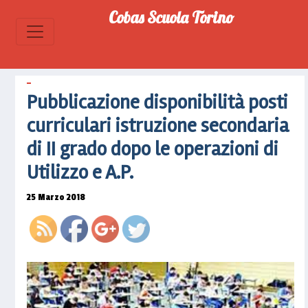
disponibilita-
Cobas Scuola Torino
posti-
curriculari-
istruzione-
secondaria-
di-ii-
Pubblicazione disponibilità posti
grado-
curriculari istruzione secondaria
dopo-le-
operazioni-
di II grado dopo le operazioni di
di-
Utilizzo e A.P.
utilizzo-
e-a-p-2">
25 Marzo 2018