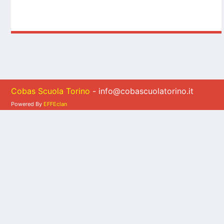
Cobas Scuola Torino
- info@cobascuolatorino.it
Powered By
EFFEclan