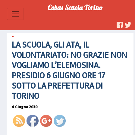
Cobas Scuola Torino
LA SCUOLA, GLI ATA, IL
https://www.cobascuolatorino.it/2020/06/la
VOLONTARIATO: NO GRAZIE NON
scuola-
gli-ata-il-
VOGLIAMO L’ELEMOSINA.
volontariato-
PRESIDIO 6 GIUGNO ORE 17
no-
grazie-
SOTTO LA PREFETTURA DI
non-
TORINO
vogliamo-
lelemosina">
4 Giugno 2020