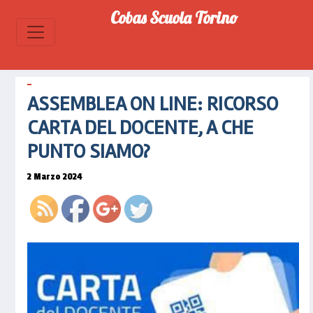
Cobas Scuola Torino
https://www.cobascuolatorino.it/2024/03/
on-line-
ricorso-
carta-
ASSEMBLEA ON LINE: RICORSO
del-
docente-
CARTA DEL DOCENTE, A CHE
a-che-
PUNTO SIAMO?
punto-
siamo">
2 Marzo 2024