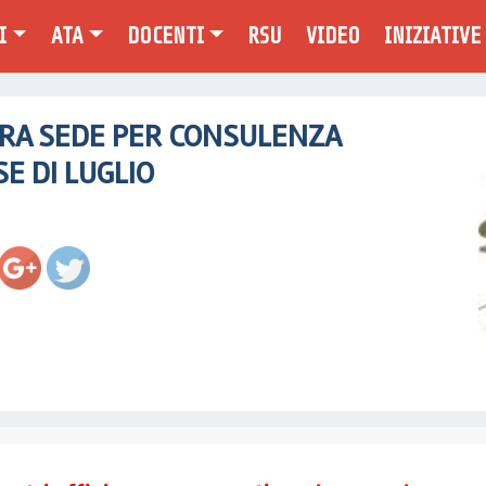
I
ATA
DOCENTI
RSU
VIDEO
INIZIATIVE
tps://www.cobascuolatorino.it/2024/06/apertura-
RA SEDE PER CONSULENZA
de-per-
E DI LUGLIO
nsulenza-
al-24-
iugno">