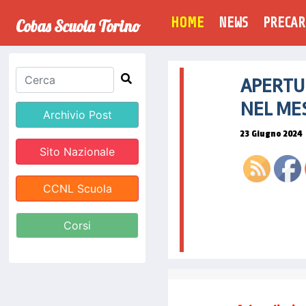
(CURRENT)
HOME
NEWS
PRECAR
Cobas Scuola Torino
ht
APERTU
se
NEL MES
co
Archivio Post
d
23 Giugno 2024
g
Sito Nazionale
CCNL Scuola
Corsi