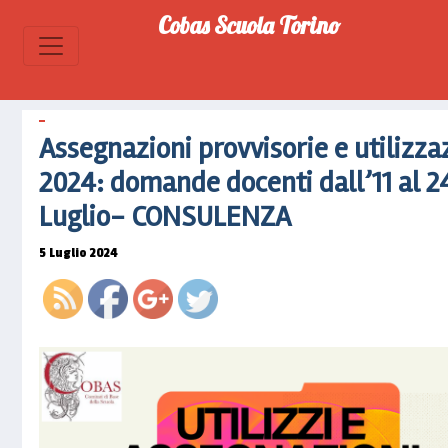
Cobas Scuola Torino
https://www.cobascuolatorino.it/2024/07/a
provvisorie-
e-
utilizzazioni-
2024-
Assegnazioni provvisorie e utilizza
domande-
docenti-
2024: domande docenti dall’11 al 2
dall11-al-
Luglio- CONSULENZA
24-
consulenza">
5 Luglio 2024