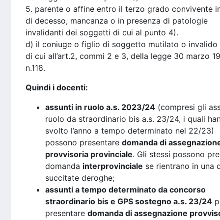
5. parente o affine entro il terzo grado convivente i
di decesso, mancanza o in presenza di patologie
invalidanti dei soggetti di cui al punto 4).
d) il coniuge o figlio di soggetto mutilato o invalido 
di cui all’art.2, commi 2 e 3, della legge 30 marzo 19
n.118.
Quindi i docenti:
assunti in ruolo a.s. 2023/24
(compresi gli ass
ruolo da straordinario bis a.s. 23/24, i quali ha
svolto l’anno a tempo determinato nel 22/23)
possono presentare
domanda di assegnazion
provvisoria provinciale
. Gli stessi possono pr
domanda
interprovinciale
se rientrano in una d
succitate deroghe;
assunti a tempo determinato da concorso
straordinario bis e GPS sostegno a.s. 23/24
p
presentare
domanda di assegnazione provvis