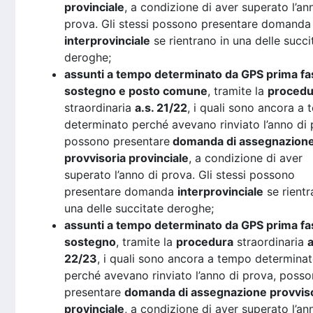
provinciale
, a condizione di aver superato l’an
prova. Gli stessi possono presentare domanda
interprovinciale
se rientrano in una delle succi
deroghe;
assunti a tempo determinato da GPS prima fa
sostegno e posto comune
, tramite la
procedu
straordinaria
a.s. 21/22
, i quali sono ancora a
determinato perché avevano rinviato l’anno di 
possono presentare
domanda di assegnazion
provvisoria provinciale
, a condizione di aver
superato l’anno di prova. Gli stessi possono
presentare domanda
interprovinciale
se rientr
una delle succitate deroghe;
assunti a tempo determinato da GPS prima fa
sostegno
, tramite la
procedura
straordinaria
a
22/23
, i quali sono ancora a tempo determina
perché avevano rinviato l’anno di prova, poss
presentare
domanda di assegnazione provvis
provinciale
, a condizione di aver superato l’an