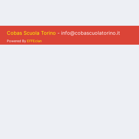
Cobas Scuola Torino
- info@cobascuolatorino.it
Powered By
EFFEclan