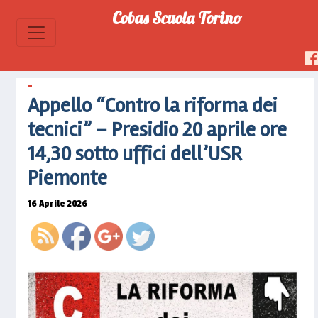
contro-
Cobas Scuola Torino
la-
riforma-
dei-
tecnici-
presidio-
Appello “Contro la riforma dei
20-aprile-
tecnici” – Presidio 20 aprile ore
ore-1430-
sotto-
14,30 sotto uffici dell’USR
uffici-
Piemonte
dellusr-
piemonte">
16 Aprile 2026