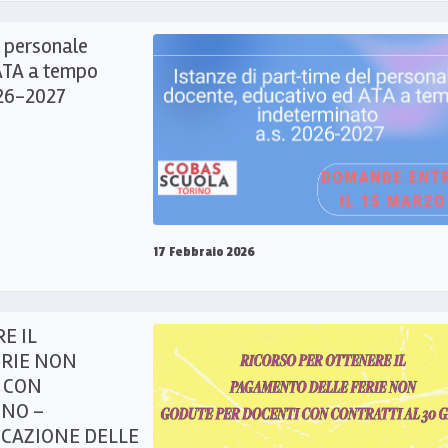
l personale
ATA a tempo
026-2027
17 Febbraio 2026
E IL
RIE NON
 CON
GNO –
OCAZIONE DELLE