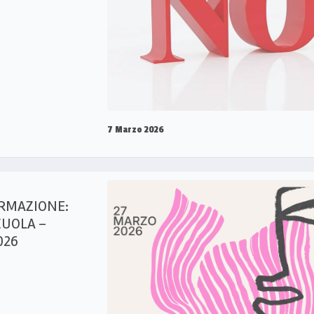
7 Marzo 2026
RMAZIONE:
CUOLA –
026