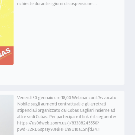
richieste durante i giorni di sospensione …
Venerdì 30 gennaio ore 18,00 Webinar con l’Avvocato
Nobile sugli aumenti contrattuali e gli arretrati
stipendiali organizzato dai Cobas Cagliari insieme ad
altre sedi Cobas. Per partecipare il link è il seguente:
https://us06web.zoom.us/j/83388245550?
pwd=32RDSspsIy93NiHFLh9U10aCSnfd24.1