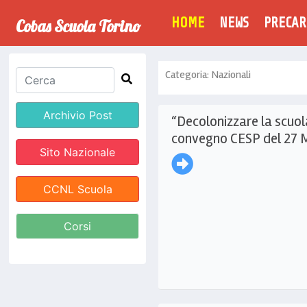
(CURRENT)
HOME
NEWS
PRECAR
Cobas Scuola Torino
Categoria: Nazionali
Archivio Post
“Decolonizzare la scuola
convegno CESP del 27 
Sito Nazionale
CCNL Scuola
Corsi