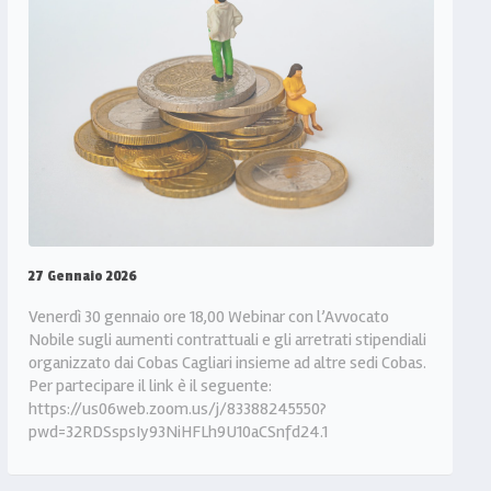
27 Gennaio 2026
Venerdì 30 gennaio ore 18,00 Webinar con l’Avvocato
Nobile sugli aumenti contrattuali e gli arretrati stipendiali
organizzato dai Cobas Cagliari insieme ad altre sedi Cobas.
Per partecipare il link è il seguente:
https://us06web.zoom.us/j/83388245550?
pwd=32RDSspsIy93NiHFLh9U10aCSnfd24.1