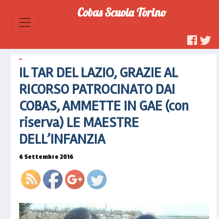
tar-del-
Cobas Scuola Torino
lazio-
grazie-al-
ricorso-
patrocinato-
dai-
IL TAR DEL LAZIO, GRAZIE AL
cobas-
ammette-
RICORSO PATROCINATO DAI
in-gae-
COBAS, AMMETTE IN GAE (con
con-
riserva-
riserva) LE MAESTRE
le-
DELL’INFANZIA
maestre-
dellinfanzia">
6 Settembre 2016