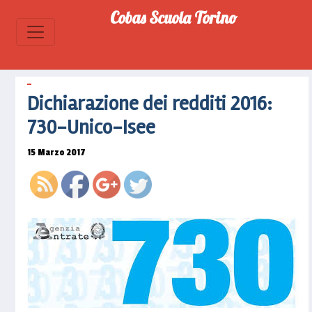
Cobas Scuola Torino
https://www.cobascuolatorino.it/2017/03/d
dei-
redditi-
2015-
Dichiarazione dei redditi 2016:
730-
730-Unico-Isee
unico-
isee">
15 Marzo 2017