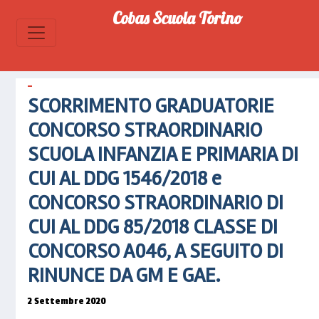
primaria-
Cobas Scuola Torino
di-cui-al-
ddg-
1546-
2018-e-
concorso-
SCORRIMENTO GRADUATORIE
straordinario-
di-cui-al-
CONCORSO STRAORDINARIO
ddg-85-
SCUOLA INFANZIA E PRIMARIA DI
2018-
CUI AL DDG 1546/2018 e
classe-di-
concorso-
CONCORSO STRAORDINARIO DI
a046-a-
CUI AL DDG 85/2018 CLASSE DI
seguito-
di-
CONCORSO A046, A SEGUITO DI
rinunce-
RINUNCE DA GM E GAE.
da-gm-e-
g">
2 Settembre 2020