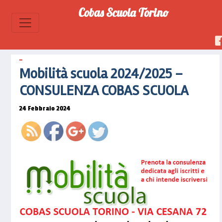
Cobas Scuola Torino
https://www.cobascuolatorino.it/2024/02/mo
scuola-
2024-
2025-
Mobilità scuola 2024/2025 –
consulenza-
CONSULENZA COBAS SCUOLA
cobas-
scuola">
24 Febbraio 2024