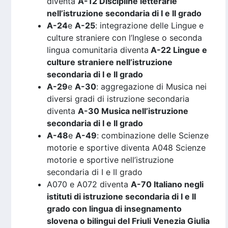
diventa
A-12 Discipline letterarie
nell’istruzione secondaria di I e II grado
A-24
e
A-25
: integrazione delle Lingue e
culture straniere con l’Inglese o seconda
lingua comunitaria diventa
A-22 Lingue e
culture straniere nell’istruzione
secondaria di I e II grado
A-29
e
A-30
: aggregazione di Musica nei
diversi gradi di istruzione secondaria
diventa
A-30 Musica nell’istruzione
secondaria di I e II grado
A-48
e
A-49
: combinazione delle Scienze
motorie e sportive diventa A048 Scienze
motorie e sportive nell’istruzione
secondaria di I e II grado
A070 e A072 diventa
A-70 Italiano negli
istituti di istruzione secondaria di I e II
grado con lingua di insegnamento
slovena o bilingui del Friuli Venezia Giulia