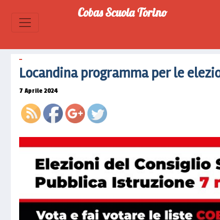
Cobas Scuola Torino
https://www.cobascuolatorino.it/2024/04/l
programma-
per-le-
elezioni-
Locandina programma per le elezio
cspi-7-
maggio">
7 Aprile 2024