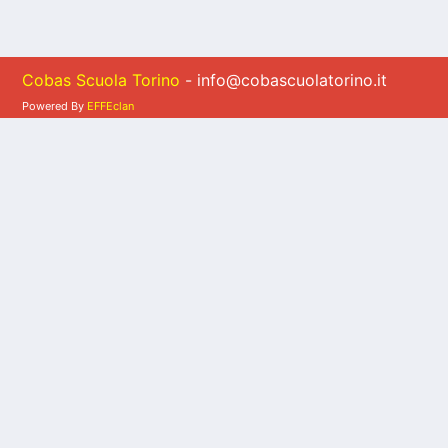
Cobas Scuola Torino
- info@cobascuolatorino.it
Powered By
EFFEclan