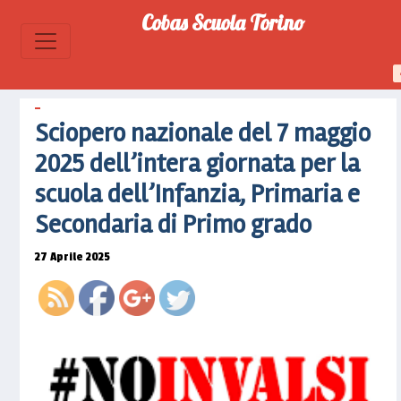
maggio-
Cobas Scuola Torino
2025-
dellintera-
giornata-
per-la-
scuola-
Sciopero nazionale del 7 maggio
dellinfanzia-
2025 dell’intera giornata per la
primaria-
e-
scuola dell’Infanzia, Primaria e
secondaria-
Secondaria di Primo grado
di-primo-
grado">
27 Aprile 2025