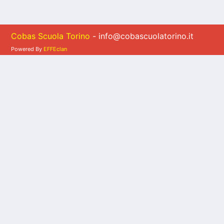
Cobas Scuola Torino
- info@cobascuolatorino.it
Powered By
EFFEclan