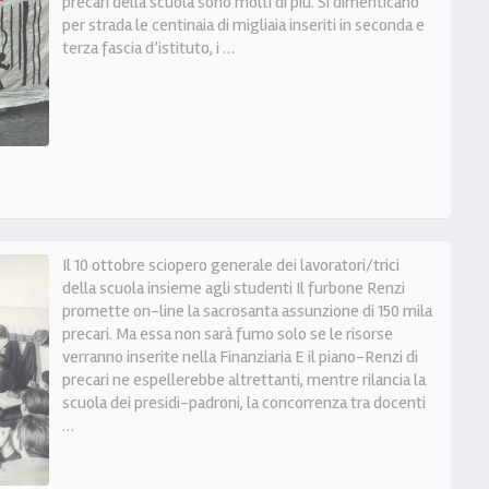
precari della scuola sono molti di più. Si dimenticano
per strada le centinaia di migliaia inseriti in seconda e
terza fascia d’istituto, i …
Il 10 ottobre sciopero generale dei lavoratori/trici
della scuola insieme agli studenti Il furbone Renzi
promette on-line la sacrosanta assunzione di 150 mila
precari. Ma essa non sarà fumo solo se le risorse
verranno inserite nella Finanziaria E il piano-Renzi di
precari ne espellerebbe altrettanti, mentre rilancia la
scuola dei presidi-padroni, la concorrenza tra docenti
…