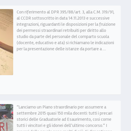
Con riferimento al DPR 395/88/art. 3, alla C.M. 319/91,
al CCDR sottoscritto in data 14.11.2013 e successive
integrazioni, riguardanti le disposizioni per la fruizione
dei permessi straordinari retribuiti per diritto allo
studio da parte del personale del comparto scuola
(docente, educativo e ata) si richiamano le indicazioni
per la presentazione delle istanze da portare a …
“Lanciamo un Piano straordinario per assumere a
settembre 2015 quasi 150 mila docenti: tutti i precari
storici delle Graduatorie ad Esaurimento, cosi come
tutti i vincitori e gli idonei dell’ultimo concorso.” I