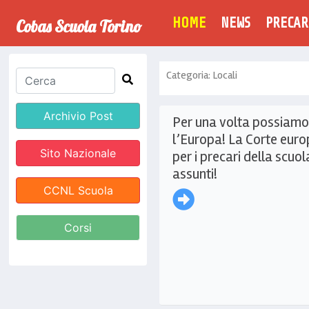
(CURRENT)
HOME
NEWS
PRECAR
Cobas Scuola Torino
Categoria: Locali
Archivio Post
Per una volta possiamo 
l’Europa! La Corte europ
Sito Nazionale
per i precari della scuo
assunti!
CCNL Scuola
Corsi