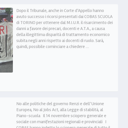
Dopo il Tribunale, anche in Corte d’Appello hanno
avuto successo i ricorsi presentati dai COBAS SCUOLA
di TORINO per ottenere dal M.I.U.R. il risarcimento dei
danni a favore dei precari, docenti e A.T.A., a causa
della illegittima disparità di trattamento economico
subita negli anni rispetto ai docenti di ruolo. Sarà,
quindi, possibile cominciare a chiedere …
No alle politiche del governo Renzi e dell’Unione
Europea, No al Jobs Act, alla Legge di stabilità, al
Piano-scuola Il 14 novembre sciopero generale e
sociale con manifestazioni regionali e provinciali I
COBAS hanno indetto lo sciopero generale di tutto il