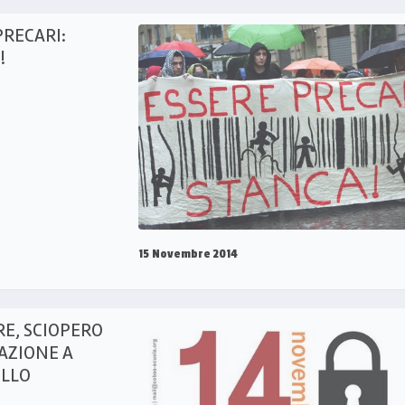
PRECARI:
!
15 Novembre 2014
E, SCIOPERO
AZIONE A
ELLO