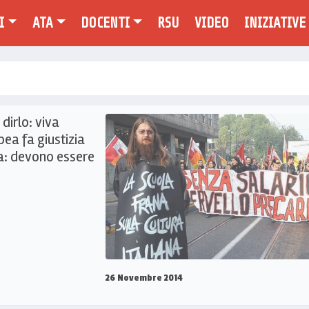
I
ATA
DOCENTI
RSU
VIDEO
INIZIATIVE
dirlo: viva
ea fa giustizia
la: devono essere
26 Novembre 2014