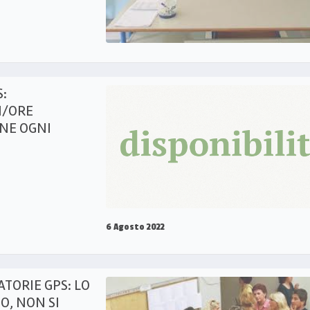
S:
I/ORE
ONE OGNI
6 Agosto 2022
TORIE GPS: LO
, NON SI